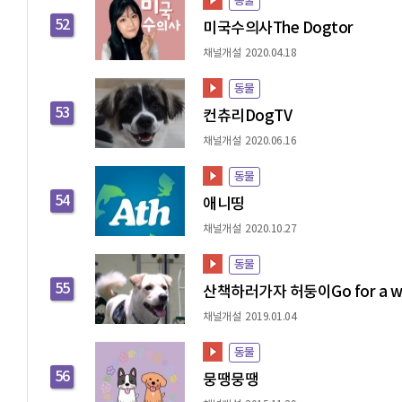
동물
52
미국수의사The Dogtor
채널개설 2020.04.18
동물
53
컨츄리DogTV
채널개설 2020.06.16
동물
54
애니띵
채널개설 2020.10.27
동물
55
산책하러가자 허둥이Go for a w
채널개설 2019.01.04
동물
56
뭉땡뭉땡