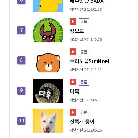
6
해수인tv BADA
채널개설 2019.01.08
동물
7
정브르
채널개설 2015.12.26
동물
8
수리노을SuriNoel
채널개설 2010.11.21
동물
9
다흑
채널개설 2015.05.31
동물
10
진똑개 풍이
채널개설 2012.05.25