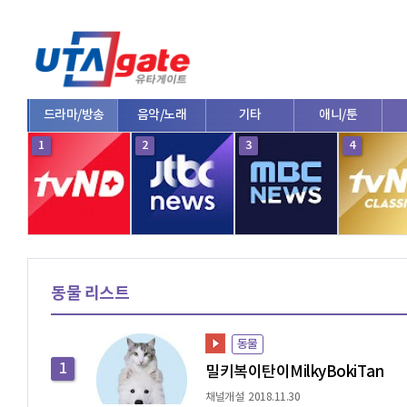
드라마/방송
음악/노래
기타
애니/툰
1
2
3
4
동물 리스트
동물
1
밀키복이탄이MilkyBokiTan
채널개설 2018.11.30