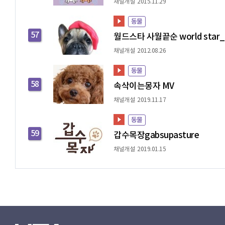
채널개설 2015.11.29
동물
57
월드스타 사월끝순 world star_S
채널개설 2012.08.26
동물
58
속삭이는몽자 MV
채널개설 2019.11.17
동물
59
갑수목장gabsupasture
채널개설 2019.01.15