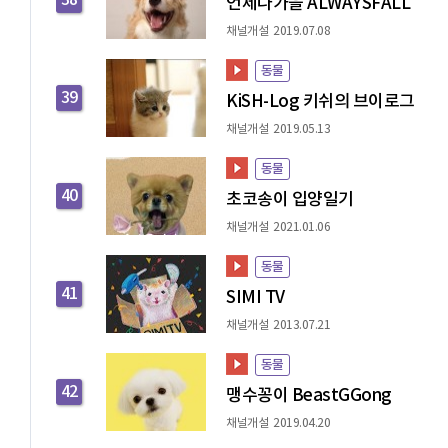
38
언제나가을 ALWAYSFALL
채널개설 2019.07.08
동물
39
KiSH-Log 키쉬의 브이로그
채널개설 2019.05.13
동물
40
초코송이 입양일기
채널개설 2021.01.06
동물
41
SIMI TV
채널개설 2013.07.21
동물
42
맹수꽁이 BeastGGong
채널개설 2019.04.20