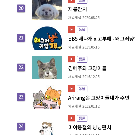
동물
20
재롱잔치
채널개설 2020.08.25
동물
21
EBS 세나개 x 고부해 - 왜그러냥
채널개설 2019.05.15
동물
22
김메주와 고양이들
채널개설 2016.12.05
동물
23
Arirang은 고양이들내가 주인
채널개설 2012.01.12
동물
24
미야옹철의 냥냥펀치