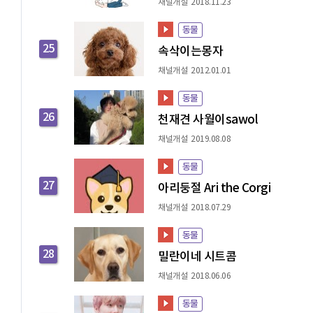
채널개설 2018.11.23
동물
25
속삭이는몽자
채널개설 2012.01.01
동물
26
천재견 사월이sawol
채널개설 2019.08.08
동물
27
아리둥절 Ari the Corgi
채널개설 2018.07.29
동물
28
밀란이네 시트콤
채널개설 2018.06.06
동물