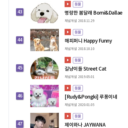
동물
43
명랑한 봄달래 Bomi&Dallae
채널개설 2018.11.29
동물
44
해피퍼니 Happy Funny
채널개설 2018.10.10
동물
45
길냥이들 Street Cat
채널개설 2019.05.01
동물
46
[Rudy&Pongki] 루퐁이네
채널개설 2020.01.05
동물
47
제이와나 JAYWANA