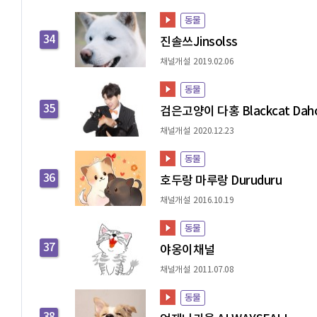
동물
34
진솔쓰Jinsolss
채널개설 2019.02.06
동물
35
검은고양이 다홍 Blackcat Dah
채널개설 2020.12.23
동물
36
호두랑 마루랑 Duruduru
채널개설 2016.10.19
동물
37
야옹이채널
채널개설 2011.07.08
동물