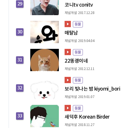
29
코니tv conitv
채널개설 2017.12.28
동물
30
매탈남
채널개설 2019.04.04
동물
31
22똥괭이네
채널개설 2012.12.11
동물
32
보리 빛나는 밤 kiyomi_bori
채널개설 2019.01.07
동물
33
새덕후 Korean Birder
채널개설 2018.11.27