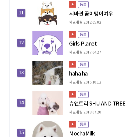
동물
11
시바견 곰이탱이여우
채널개설 2012.05.02
동물
12
Girls Planet
채널개설 2017.04.27
동물
13
haha ha
채널개설 2015.10.12
동물
14
슈앤트리 SHU AND TREE
채널개설 2018.07.20
동물
15
MochaMilk