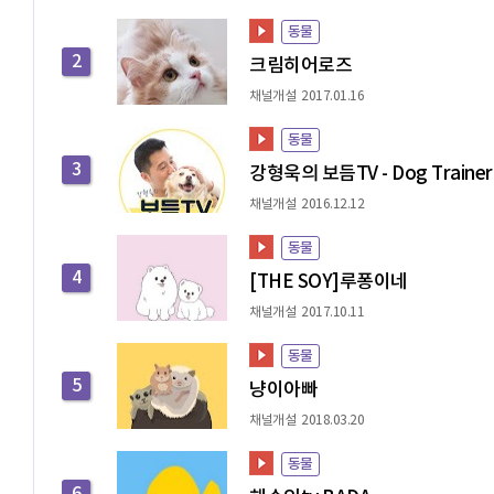
동물
2
크림히어로즈
채널개설 2017.01.16
동물
3
강형욱의 보듬TV - Dog Trainer
채널개설 2016.12.12
동물
4
[THE SOY]루퐁이네
채널개설 2017.10.11
동물
5
냥이아빠
채널개설 2018.03.20
동물