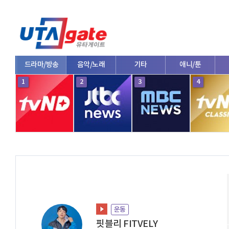
드라마/방송
음악/노래
기타
애니/툰
1
2
3
4
운동
핏블리 FITVELY