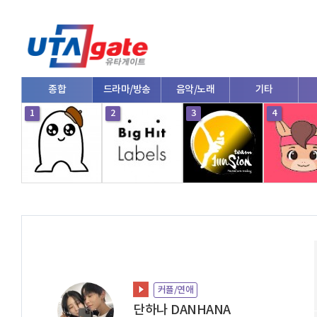
종합
드라마/방송
음악/노래
기타
1
2
3
4
커플/연애
단하나 DANHANA