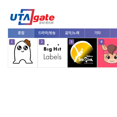
종합
드라마/방송
음악/노래
기타
1
2
3
4
V로그/소통
영화/뮤지컬
연예인
한류/외국인
의학
댄스
e스포츠
자동차
커플/연애