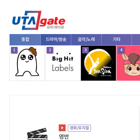
종합
드라마/방송
음악/노래
기타
1
2
3
4
영화/뮤지컬
영반