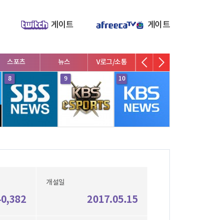
게이트
게이트
스포츠
뉴스
V로그/소통
영화/뮤지컬
연예인
8
9
10
1
개설일
40,382
2017.05.15