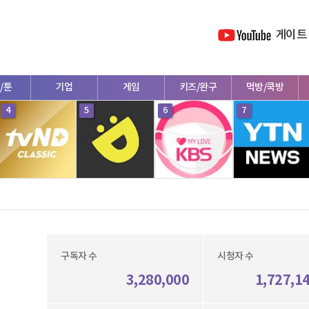
게이트
/툰
기업
게임
키즈/완구
먹방/쿡방
4
5
6
7
구독자 수
시청자 수
3,280,000
1,727,1