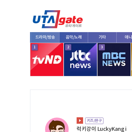
종합
드라마/방송
음악/노래
기타
애니
10
1
2
3
키즈/완구
럭키강이 LuckyKang i