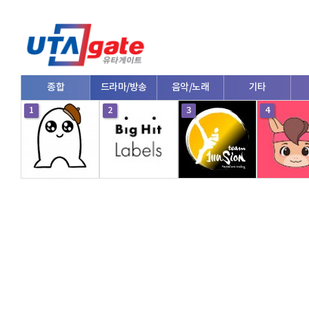
종합
드라마/방송
음악/노래
기타
1
2
3
4
V로그/소통
영화/뮤지컬
연예인
한류/외국인
의학
댄스
e스포츠
자동차
커플/연애