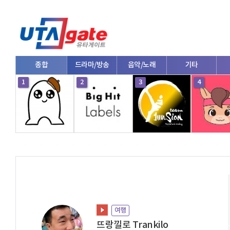
종합
드라마/방송
음악/노래
기타
1
2
3
4
여행
뜨랑낄로 Trankilo