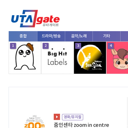
종합
드라마/방송
음악/노래
기타
1
2
3
4
영화/뮤지컬
줌인센타 zoom in centre