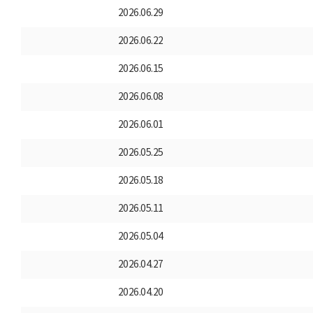
2026.06.29
2026.06.22
2026.06.15
2026.06.08
2026.06.01
2026.05.25
2026.05.18
2026.05.11
2026.05.04
2026.04.27
2026.04.20