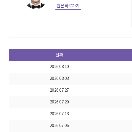
원본 바로가기
날짜
2026.08.10
2026.08.03
2026.07.27
2026.07.20
2026.07.13
2026.07.06