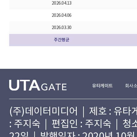
2026.04.13
2026.04.06
2026.03.30
주간평균
유타게이트
회사
(주)데이터미디어 | 제호 : 유타게
: 주지숙 | 편집인 : 주지숙 | 
22일 | 발행일자 : 2020년 10월