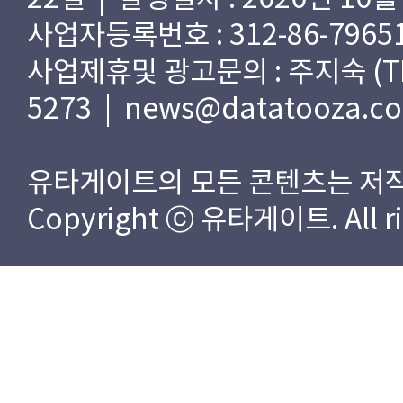
사업자등록번호 : 312-86-79651
사업제휴및 광고문의 : 주지숙 (TEL) 
5273 | news@datatooza.c
유타게이트의 모든 콘텐츠는 저작
Copyright ⓒ 유타게이트. All rig