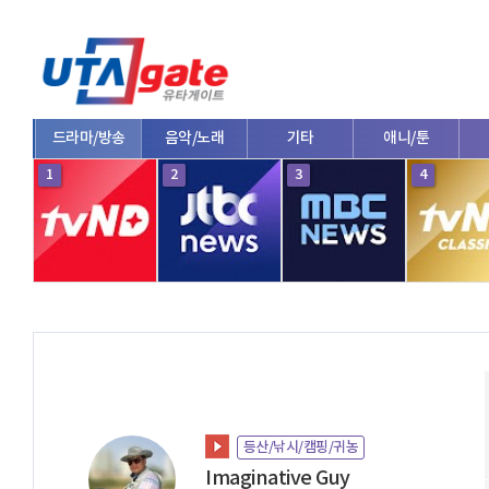
드라마/방송
음악/노래
기타
애니/툰
1
2
3
4
등산/낚시/캠핑/귀농
Imaginative Guy