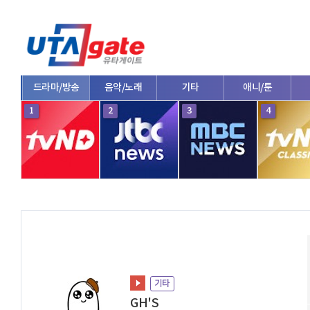
드라마/방송
음악/노래
기타
애니/툰
1
2
3
4
기타
GH'S