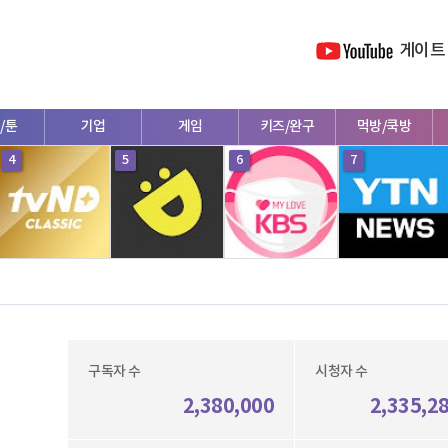
게이트
/툰
기업
게임
키즈/완구
먹방/쿡방
4
5
6
7
구독자 수
시청자 수
2,380,000
2,335,2