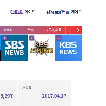
게이트
게이트
스포츠
뉴스
V로그/소통
영화/뮤지컬
연예인
8
9
10
1
개설일
85,297
2017.04.17