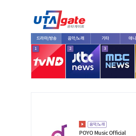
종합
드라마/방송
음악/노래
기타
애니
10
1
2
3
음악/노래
POYO Music Official