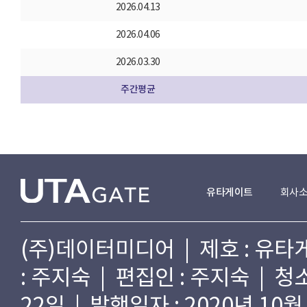
2026.04.13
2026.04.06
2026.03.30
주간평균
유타게이트
회사
(주)데이터미디어 | 제호 : 유타게
: 주지숙 | 편집인 : 주지숙 | 
22일 | 발행일자 : 2020년 10월