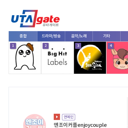
종합
드라마/방송
음악/노래
기타
1
2
3
4
연예인
엔조이커플enjoycouple