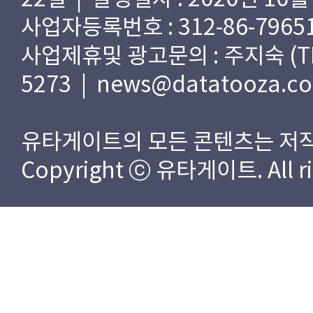
사업자등록번호 : 312-86-79651
사업제휴및 광고문의 : 주지숙 (TEL) 
5273 | news@datatooza.c
유타게이트의 모든 콘텐츠는 저작
Copyright ⓒ 유타게이트. All rig