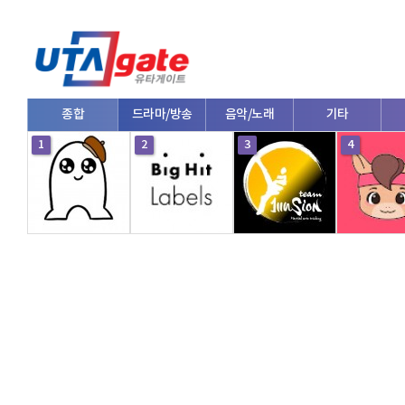
종합
드라마/방송
음악/노래
기타
1
2
3
4
V로그/소통
영화/뮤지컬
연예인
한류/외국인
의학
댄스
e스포츠
자동차
커플/연애