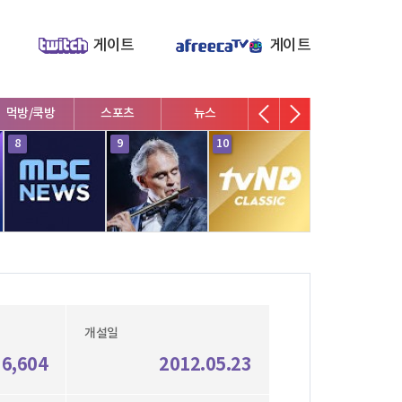
게이트
게이트
먹방/쿡방
스포츠
뉴스
V로그/소통
영화/뮤지
8
9
10
1
개설일
36,604
2012.05.23