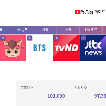
게이트
타
애니/툰
기업
게임
키즈/완구
4
5
6
7
구독자 수
시청자 수
101,000
97,3