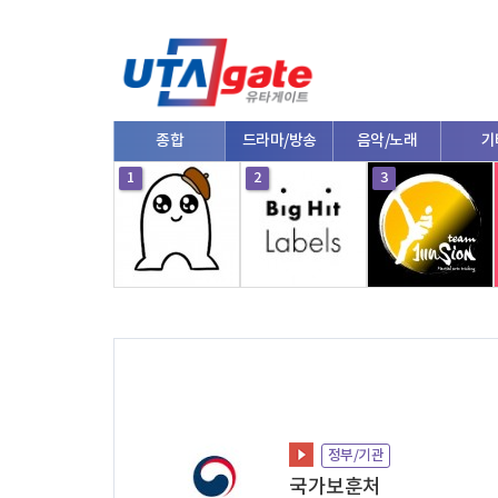
종합
드라마/방송
음악/노래
기
10
1
2
3
정부/기관
국가보훈처