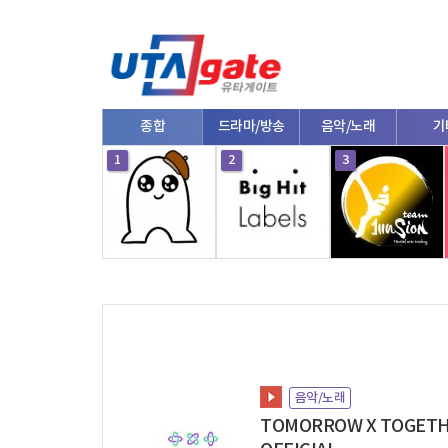
종합
드라마/방송
음악/노래
기
10
1
2
3
음악/노래
TOMORROW X TOGET