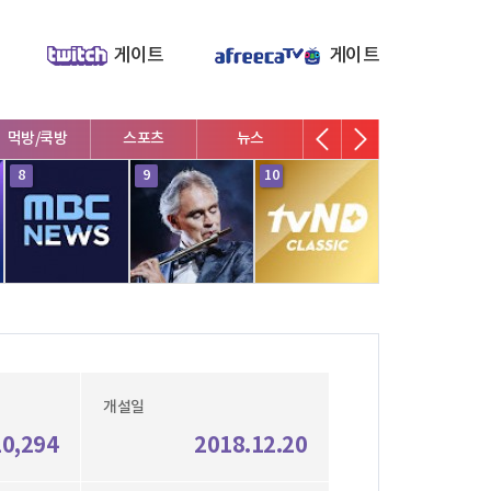
게이트
게이트
먹방/쿡방
스포츠
뉴스
V로그/소통
영화/뮤지
8
9
10
1
개설일
20,294
2018.12.20