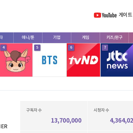
게이트
타
애니/툰
기업
게임
키즈/완구
4
5
6
7
구독자 수
시청자 수
13,700,000
4,364,0
HER