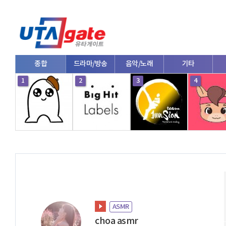
종합
드라마/방송
음악/노래
기타
1
2
3
4
ASMR
choa asmr