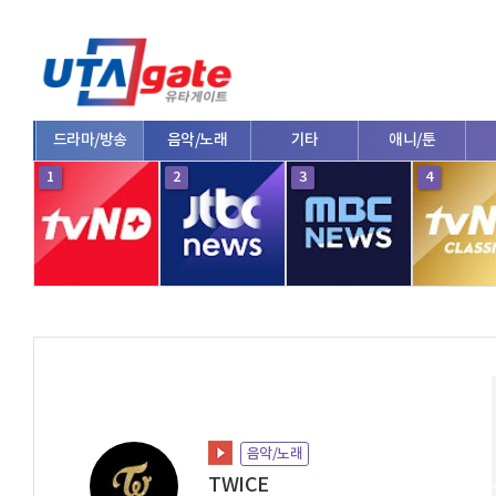
드라마/방송
음악/노래
기타
애니/툰
1
2
3
4
음악/노래
TWICE