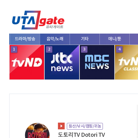
드라마/방송
음악/노래
기타
애니/툰
1
2
3
4
등산/낚시/캠핑/귀농
도토리TV Dotori TV