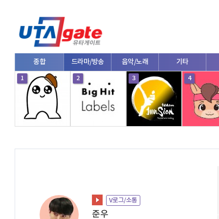
종합
드라마/방송
음악/노래
기타
1
2
3
4
V로그/소통
준우