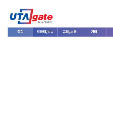
종합
드라마/방송
음악/노래
기타
V로그/소통
영화/뮤지컬
연예인
한류/외국인
의학