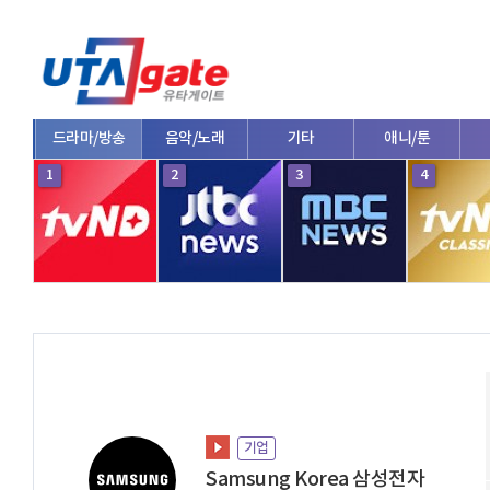
드라마/방송
음악/노래
기타
애니/툰
1
2
3
4
기업
Samsung Korea 삼성전자