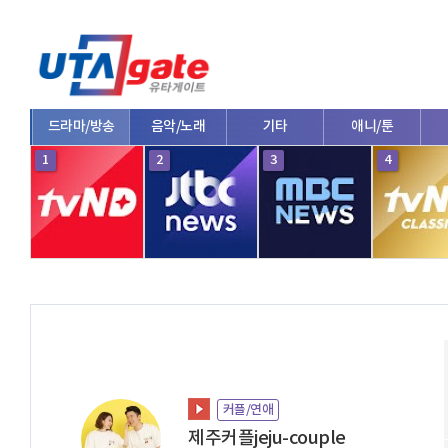
드라마/방송
음악/노래
기타
애니/툰
1
2
3
4
커플/연애
제주커플jeju-couple