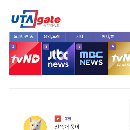
드라마/방송
음악/노래
기타
애니/툰
1
2
3
4
동물
진똑개 풍이