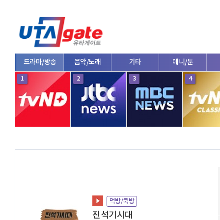
드라마/방송
음악/노래
기타
애니/툰
1
2
3
4
먹방/쿡방
진석기시대