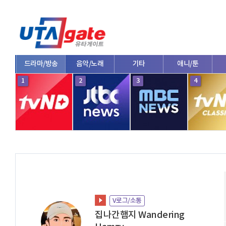
드라마/방송
음악/노래
기타
애니/툰
1
2
3
4
V로그/소통
집나간햄지 Wandering