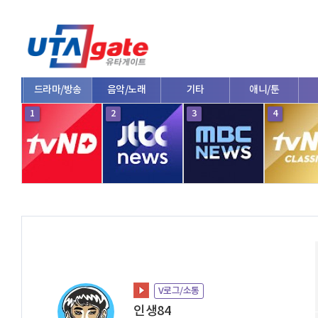
드라마/방송
음악/노래
기타
애니/툰
1
2
3
4
V로그/소통
인생84