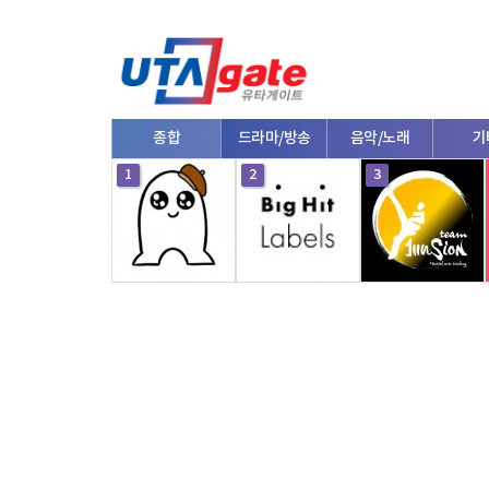
종합
드라마/방송
음악/노래
기
1
2
3
V로그/소통
영화/뮤지컬
연예인
한류/
댄스
e스포츠
자동차
커플/