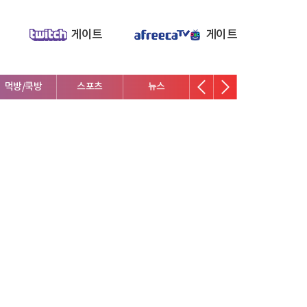
게이트
게이트
먹방/쿡방
스포츠
뉴스
몰카/상황극
DIY/실험
ASMR
산/낚시/캠핑/
귀농