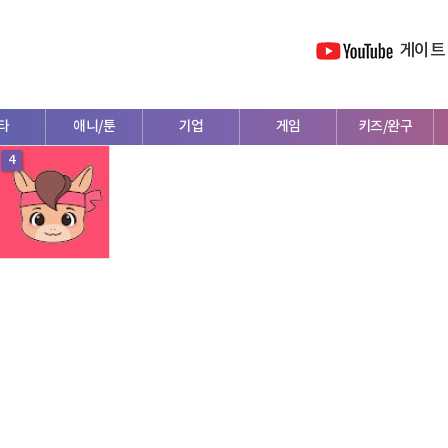
게이트
타
애니/툰
기업
게임
키즈/완구
4
외국인
의학/법률/정보
패션/뷰티
동물
금융/재테크
등
연애
정부/기관
운동
여행
리뷰