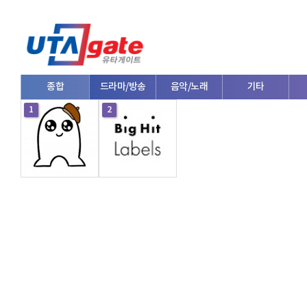
종합
드라마/방송
음악/노래
기타
1
2
V로그/소통
영화/뮤지컬
연예인
한류/외국인
의학
댄스
e스포츠
자동차
커플/연애