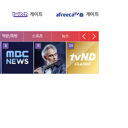
게이트
게이트
먹방/쿡방
스포츠
뉴스
8
9
10
몰카/상황극
DIY/실험
ASMR
산/낚시/캠핑/
귀농