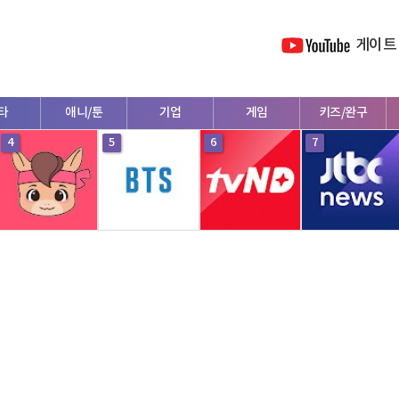
게이트
타
애니/툰
기업
게임
키즈/완구
4
5
6
7
외국인
의학/법률/정보
패션/뷰티
동물
금융/재테크
등
연애
정부/기관
운동
여행
리뷰