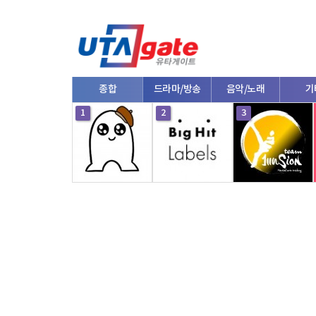
종합
드라마/방송
음악/노래
기
1
2
3
V로그/소통
영화/뮤지컬
연예인
한류/
댄스
e스포츠
자동차
커플/