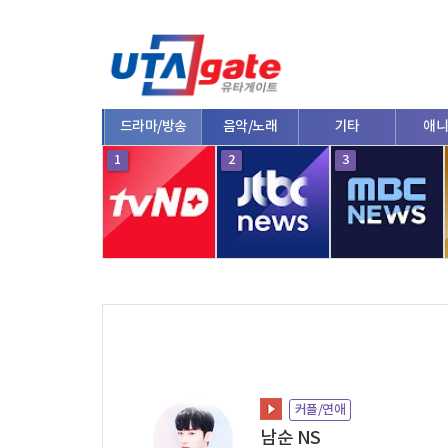
종합
드라마/방송
음악/노래
기타
애니
10
1
2
3
커플/연애
남순 NS