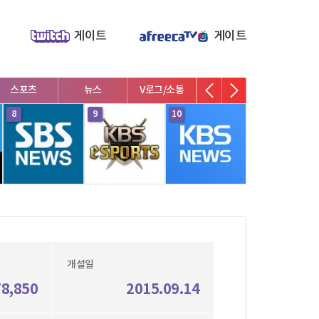
게이트
게이트
스포츠
뉴스
V로그/소통
영화/뮤지컬
연예인
8
9
10
1
개설일
78,850
2015.09.14