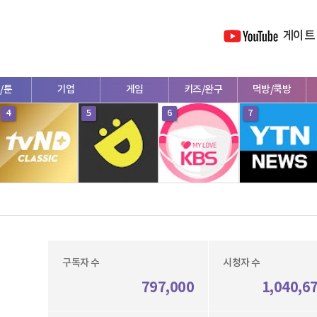
게이트
/툰
기업
게임
키즈/완구
먹방/쿡방
4
5
6
7
구독자 수
시청자 수
797,000
1,040,6