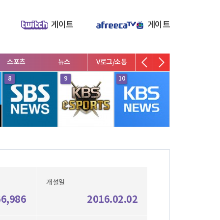
게이트
게이트
스포츠
뉴스
V로그/소통
영화/뮤지컬
연예인
8
9
10
1
개설일
66,986
2016.02.02