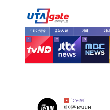
종합
드라마/방송
음악/노래
기타
애니
10
1
2
3
DIY/실험
바이준 BYJUN