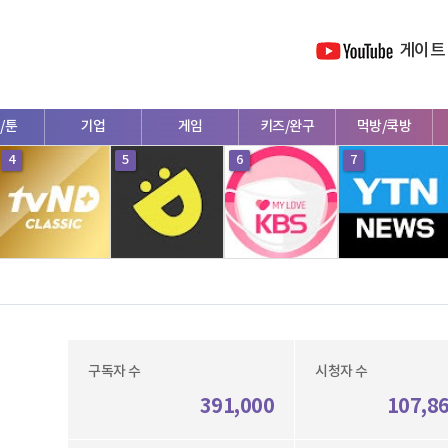
게이트
/툰
기업
게임
키즈/완구
먹방/쿡방
4
5
6
7
구독자 수
시청자 수
391,000
107,8