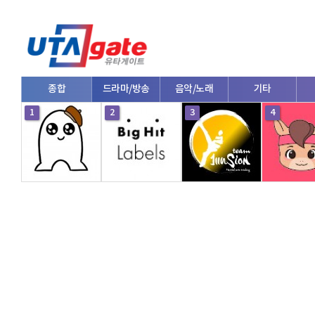
종합
드라마/방송
음악/노래
기타
1
2
3
4
V로그/소통
영화/뮤지컬
연예인
한류/외국인
의학
댄스
e스포츠
자동차
커플/연애