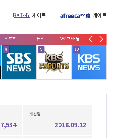
게이트
게이트
스포츠
뉴스
V로그/소통
영화/뮤지컬
연예인
8
9
10
1
개설일
27,534
2018.09.12