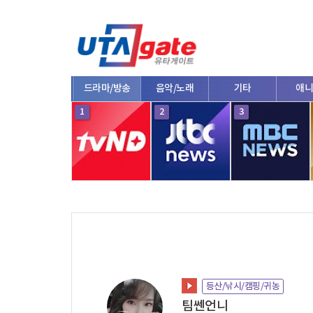
종합
드라마/방송
음악/노래
기타
애니
10
1
2
3
등산/낚시/캠핑/귀농
팀쎈언니