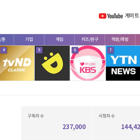
게이트
/툰
기업
게임
키즈/완구
먹방/쿡방
4
5
6
7
구독자 수
시청자 수
237,000
144,4