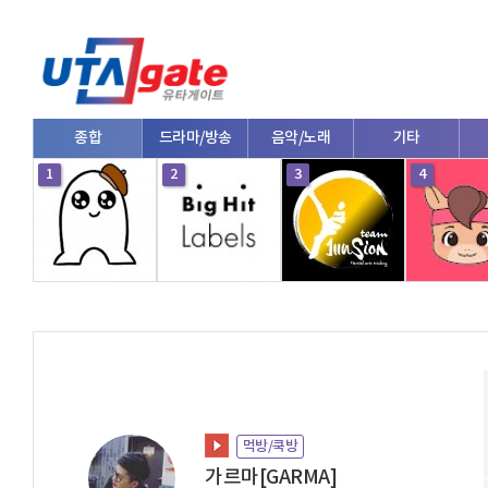
종합
드라마/방송
음악/노래
기타
1
2
3
4
먹방/쿡방
가르마[GARMA]