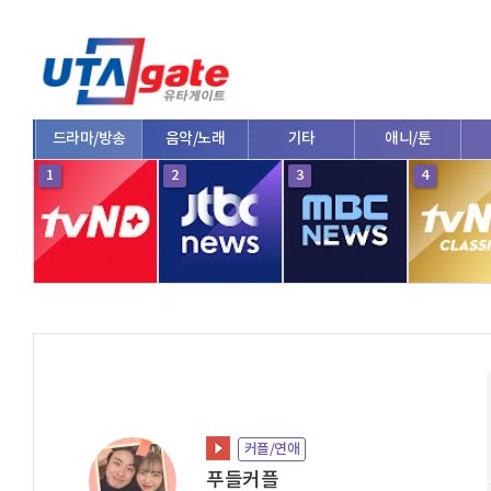
드라마/방송
음악/노래
기타
애니/툰
1
2
3
4
커플/연애
푸들커플