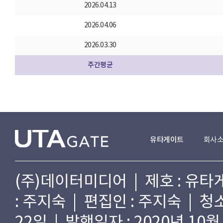
2026.04.13
2026.04.06
2026.03.30
주간평균
유타게이트
회사
(주)데이터미디어 | 제호 : 유타게
: 주지숙 | 편집인 : 주지숙 | 
22일 | 발행일자 : 2020년 10월