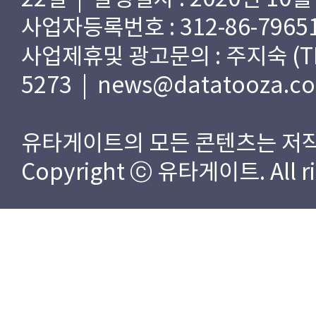
사업자등록번호 : 312-86-79651
사업제휴및 광고문의 : 주지숙 (TEL) 
5273 | news@datatooza.c
유타게이트의 모든 콘텐츠는 저작
Copyright ⓒ 유타게이트. All rig