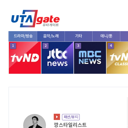
드라마/방송
음악/노래
기타
애니/툰
1
2
3
4
패션/뷰티
깡스타일리스트