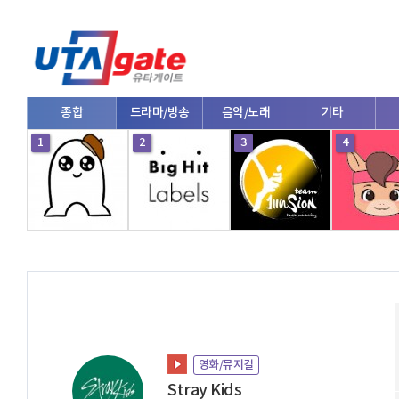
종합
드라마/방송
음악/노래
기타
1
2
3
4
영화/뮤지컬
Stray Kids