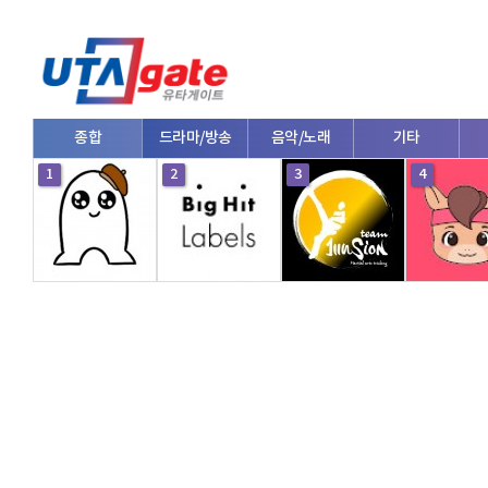
종합
드라마/방송
음악/노래
기타
1
2
3
4
V로그/소통
영화/뮤지컬
연예인
한류/외국인
의학
댄스
e스포츠
자동차
커플/연애