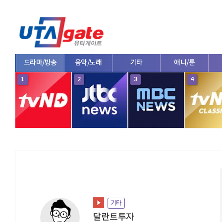
드라마/방송
음악/노래
기타
애니/툰
1
2
3
4
기타
달란트투자