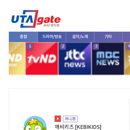
드라마/방송
음악/노래
기타
애니/툰
1
2
3
4
애니/툰
깨비키즈 [KEBIKIDS]