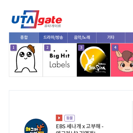
종합
드라마/방송
음악/노래
기타
1
2
3
4
동물
EBS 세나개 x 고부해 -