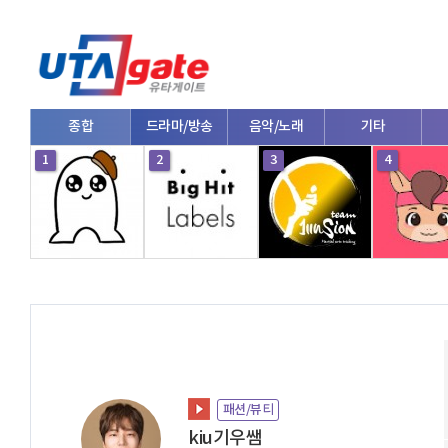
종합
드라마/방송
음악/노래
기타
1
2
3
4
패션/뷰티
kiu기우쌤