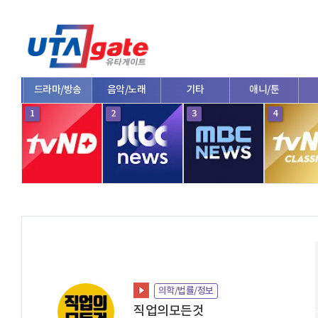
드라마/방송
음악/노래
기타
애니/툰
1
2
3
4
의학/법률/정보
직업의모든것