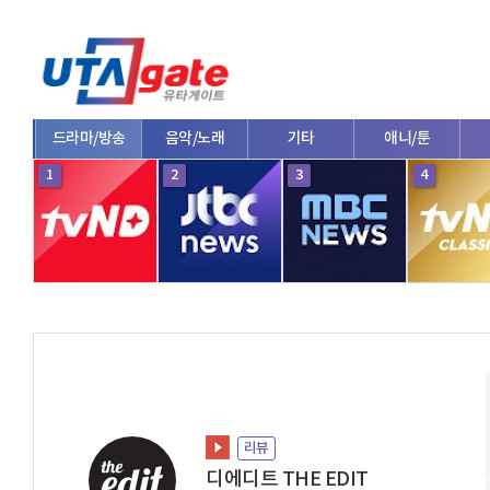
드라마/방송
음악/노래
기타
애니/툰
1
2
3
4
리뷰
디에디트 THE EDIT