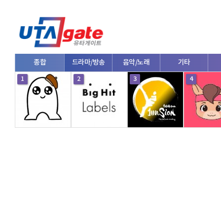
종합
드라마/방송
음악/노래
기타
1
2
3
4
V로그/소통
영화/뮤지컬
연예인
한류/외국인
의학
댄스
e스포츠
자동차
커플/연애