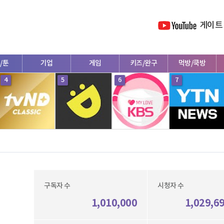
게이트
/툰
기업
게임
키즈/완구
먹방/쿡방
4
5
6
7
구독자 수
시청자 수
1,010,000
1,029,6