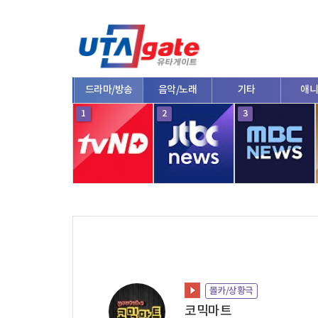
종합
드라마/방송
음악/노래
기타
애니
10
1
2
3
몰카/상황극
코믹마트