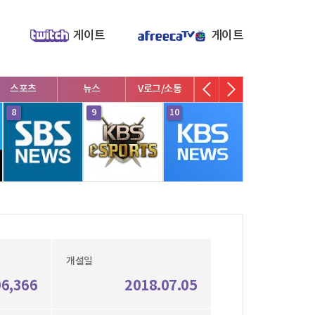
게이트
게이트
스포츠
뉴스
V로그/소통
영화/뮤지컬
연예인
8
9
10
1
개설일
96,366
2018.07.05