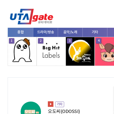
종합
드라마/방송
음악/노래
기타
1
2
3
4
기타
오도씨(ODOSSI)